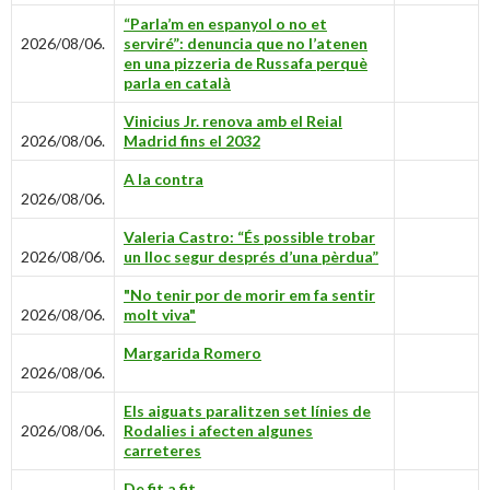
“Parla’m en espanyol o no et
2026/08/06.
serviré”: denuncia que no l’atenen
en una pizzeria de Russafa perquè
parla en català
Vinicius Jr. renova amb el Reial
2026/08/06.
Madrid fins el 2032
A la contra
2026/08/06.
Valeria Castro: “És possible trobar
2026/08/06.
un lloc segur després d’una pèrdua”
"No tenir por de morir em fa sentir
2026/08/06.
molt viva"
Margarida Romero
2026/08/06.
Els aiguats paralitzen set línies de
2026/08/06.
Rodalies i afecten algunes
carreteres
De fit a fit