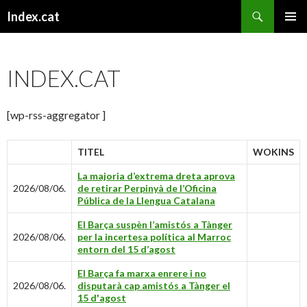
Cerca
Index.cat
VÉS
MENÚ
AL
PRINCI
CONTINGUT
INDEX.CAT
[wp-rss-aggregator ]
TITEL
WOKINS
La majoria d’extrema dreta aprova
2026/08/06.
de retirar Perpinyà de l’Oficina
Pública de la Llengua Catalana
El Barça suspèn l’amistós a Tànger
2026/08/06.
per la incertesa política al Marroc
entorn del 15 d’agost
El Barça fa marxa enrere i no
2026/08/06.
disputarà cap amistós a Tànger el
15 d'agost